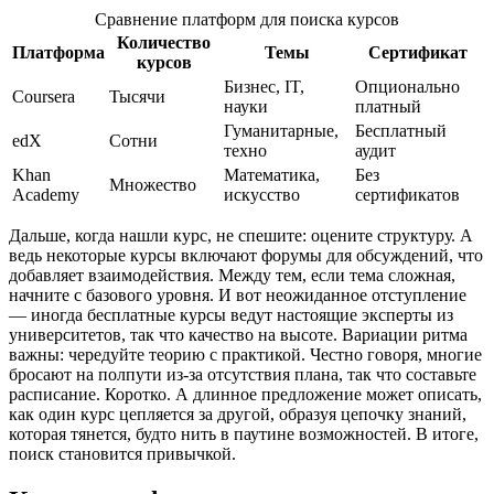
Сравнение платформ для поиска курсов
Количество
Платформа
Темы
Сертификат
курсов
Бизнес, IT,
Опционально
Coursera
Тысячи
науки
платный
Гуманитарные,
Бесплатный
edX
Сотни
техно
аудит
Khan
Математика,
Без
Множество
Academy
искусство
сертификатов
Дальше, когда нашли курс, не спешите: оцените структуру. А
ведь некоторые курсы включают форумы для обсуждений, что
добавляет взаимодействия. Между тем, если тема сложная,
начните с базового уровня. И вот неожиданное отступление
— иногда бесплатные курсы ведут настоящие эксперты из
университетов, так что качество на высоте. Вариации ритма
важны: чередуйте теорию с практикой. Честно говоря, многие
бросают на полпути из-за отсутствия плана, так что составьте
расписание. Коротко. А длинное предложение может описать,
как один курс цепляется за другой, образуя цепочку знаний,
которая тянется, будто нить в паутине возможностей. В итоге,
поиск становится привычкой.