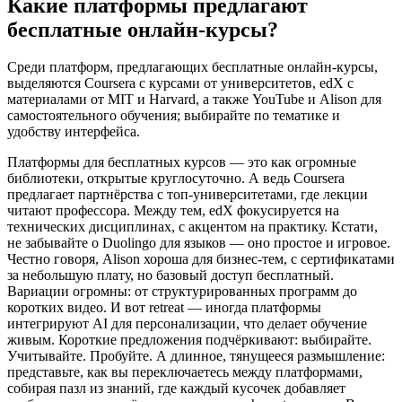
Какие платформы предлагают
бесплатные онлайн-курсы?
Среди платформ, предлагающих бесплатные онлайн-курсы,
выделяются Coursera с курсами от университетов, edX с
материалами от MIT и Harvard, а также YouTube и Alison для
самостоятельного обучения; выбирайте по тематике и
удобству интерфейса.
Платформы для бесплатных курсов — это как огромные
библиотеки, открытые круглосуточно. А ведь Coursera
предлагает партнёрства с топ-университетами, где лекции
читают профессора. Между тем, edX фокусируется на
технических дисциплинах, с акцентом на практику. Кстати,
не забывайте о Duolingo для языков — оно простое и игровое.
Честно говоря, Alison хороша для бизнес-тем, с сертификатами
за небольшую плату, но базовый доступ бесплатный.
Вариации огромны: от структурированных программ до
коротких видео. И вот retreat — иногда платформы
интегрируют AI для персонализации, что делает обучение
живым. Короткие предложения подчёркивают: выбирайте.
Учитывайте. Пробуйте. А длинное, тянущееся размышление:
представьте, как вы переключаетесь между платформами,
собирая пазл из знаний, где каждый кусочек добавляет