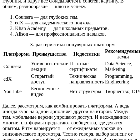
глубины, и вдруг всё складывается в coherent картину. В
общем, разнообразие — ключ к успеху.
Coursera — для глубоких тем.
edX — для академического подхода.
Khan Academy — для школьных предметов.
Alison — для профессиональных навыков.
Характеристики популярных платформ
Рекомендуемы
Платформа
Преимущества
Недостатки
темы
Университетские
Платные
Data Science,
Coursera
лекции
сертификаты
Marketing
Открытый
Техническая
Programming,
edX
доступ
направленность
Engineering
Бесконечные
YouTube
Нет структуры
Творчество, DI
видео
Далее, рассмотрим, как комбинировать платформы. А ведь
иногда курс на одной дополняет другой на второй. Между
тем, мобильные версии упрощают доступ. И неожиданное:
многие платформы предлагают сообщества, где делятся
опытом. Ритм варьируется — от ежедневных уроков до
эпизодического просмотра. Честно говоря, выбор зависит от
цели: карьера или хобби. Коротко: тестируйте. А развёрнуто: в