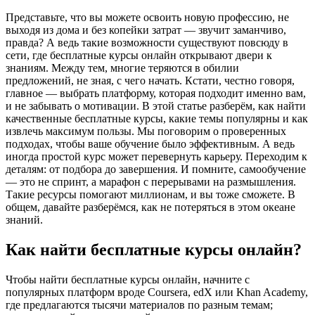
Представьте, что вы можете освоить новую профессию, не
выходя из дома и без копейки затрат — звучит заманчиво,
правда? А ведь такие возможности существуют повсюду в
сети, где бесплатные курсы онлайн открывают двери к
знаниям. Между тем, многие теряются в обилии
предложений, не зная, с чего начать. Кстати, честно говоря,
главное — выбрать платформу, которая подходит именно вам,
и не забывать о мотивации. В этой статье разберём, как найти
качественные бесплатные курсы, какие темы популярны и как
извлечь максимум пользы. Мы поговорим о проверенных
подходах, чтобы ваше обучение было эффективным. А ведь
иногда простой курс может перевернуть карьеру. Переходим к
деталям: от подбора до завершения. И помните, самообучение
— это не спринт, а марафон с перерывами на размышления.
Такие ресурсы помогают миллионам, и вы тоже сможете. В
общем, давайте разберёмся, как не потеряться в этом океане
знаний.
Как найти бесплатные курсы онлайн?
Чтобы найти бесплатные курсы онлайн, начните с
популярных платформ вроде Coursera, edX или Khan Academy,
где предлагаются тысячи материалов по разным темам;