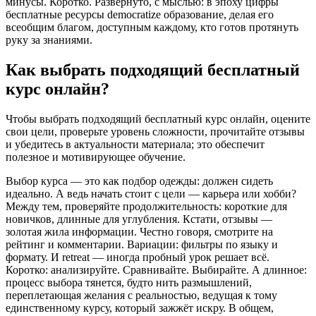
минусы. Коротко. Развёрнуто, с мыслью: в эпоху цифры
бесплатные ресурсы democratize образование, делая его
всеобщим благом, доступным каждому, кто готов протянуть
руку за знаниями.
Как выбрать подходящий бесплатный
курс онлайн?
Чтобы выбрать подходящий бесплатный курс онлайн, оцените
свои цели, проверьте уровень сложности, прочитайте отзывы
и убедитесь в актуальности материала; это обеспечит
полезное и мотивирующее обучение.
Выбор курса — это как подбор одежды: должен сидеть
идеально. А ведь начать стоит с цели — карьера или хобби?
Между тем, проверяйте продолжительность: короткие для
новичков, длинные для углубления. Кстати, отзывы —
золотая жила информации. Честно говоря, смотрите на
рейтинг и комментарии. Вариации: фильтры по языку и
формату. И retreat — иногда пробный урок решает всё.
Коротко: анализируйте. Сравнивайте. Выбирайте. А длинное:
процесс выбора тянется, будто нить размышлений,
переплетающая желания с реальностью, ведущая к тому
единственному курсу, который зажжёт искру. В общем,