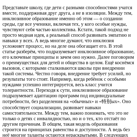
Представьте школу, где дети с разными способностями учатся
вместе, поддерживая друг друга, а не в изоляции. Между тем,
инклюзивное образование именно об этом — о создании
среды, где все ученики, включая тех, у кого особые нужды,
чувствуют себя частью коллектива. Кстати, такой подход не
просто модная идея, а реальный способ развивать эмпатию и
навыки у всех. А ведь многие думают, что инклюзия
усложняет процесс, но на деле она обогащает его. В этой
статье разберём, что подразумевает инклюзивное образование,
его ключевые принципы и зачем оно нужно. Далее поговорим
о преимуществах для детей и общества в целом. Ещё коснёмся
вызовов, с которыми сталкиваются школы при внедрении
такой системы. Честно говоря, внедрение требует усилий, но
результаты того стоят. Например, когда ребёнок с особыми
нуждами успешно интегрируется, весь класс учится
толерантности. Переходя к сути, инклюзивное образование
подразумевает адаптацию программ под индивидуальные
потребности, без разделения на «обычных» и «特别ых». Оно
способствует социализации, развивает навыки
самостоятельности. Между тем, важно понимать, что это не
только о детях с инвалидностью, но и о тех, кто отстаёт по
другим причинам. В общем, такая модель образования
строится на принципах равенства и доступности. А ведь без
неё многие таланты остаются нераскрытыми. В следующих