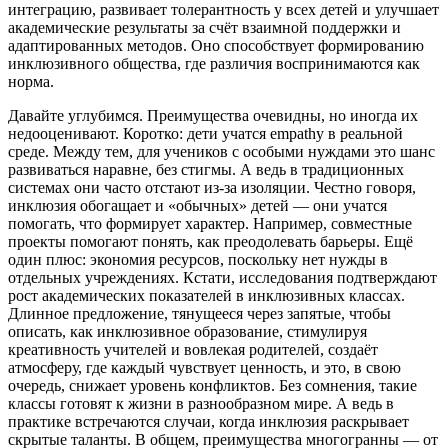
интеграцию, развивает толерантность у всех детей и улучшает
академические результаты за счёт взаимной поддержки и
адаптированных методов. Оно способствует формированию
инклюзивного общества, где различия воспринимаются как
норма.
Давайте углубимся. Преимущества очевидны, но иногда их
недооценивают. Коротко: дети учатся empathy в реальной
среде. Между тем, для учеников с особыми нуждами это шанс
развиваться наравне, без стигмы. А ведь в традиционных
системах они часто отстают из-за изоляции. Честно говоря,
инклюзия обогащает и «обычных» детей — они учатся
помогать, что формирует характер. Например, совместные
проекты помогают понять, как преодолевать барьеры. Ещё
один плюс: экономия ресурсов, поскольку нет нужды в
отдельных учреждениях. Кстати, исследования подтверждают
рост академических показателей в инклюзивных классах.
Длинное предложение, тянущееся через запятые, чтобы
описать, как инклюзивное образование, стимулируя
креативность учителей и вовлекая родителей, создаёт
атмосферу, где каждый чувствует ценность, и это, в свою
очередь, снижает уровень конфликтов. Без сомнения, такие
классы готовят к жизни в разнообразном мире. А ведь в
практике встречаются случаи, когда инклюзия раскрывает
скрытые таланты. В общем, преимущества многогранны — от