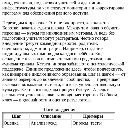
нужд учеников, подготовки учителей и адаптации
инфраструктуры, за чем следует мониторинг и корректировка
программ для обеспечения равного доступа.
Переходим к практике. Это не так просто, как кажется.
Коротко: начать с аудита школы. Между тем, важно обучить
персонал — курсы по инклюзивным методам. А ведь без
подготовки учителя могут растеряться. Честно говоря,
внедрение требует командной работы: родители,
специалисты, администрация. Например, создание
индивидуальных планов для каждого ребёнка. Ещё:
оснащение классов вспомогательными средствами, как
аудиоматериалы. Кстати, иногда забывают о психологической
поддержке. Длинное предложение здесь, чтобы подчеркнуть,
как внедрение инклюзивного образования, шаг за шагом — от
анализа барьеров до вовлечения сообщества, — превращает
вызовы в возможности, и это, в итоге, укрепляет школьную
культуру. Без такого подхода процесс буксует. А ведь в
реальности успешные школы вводят менторство. В общем,
ключ — в gradualности и оценке результатов.
Шаги внедрения
Шаг
Описание
Примеры
Оценка
Анализ нужд
Опросы, тесты