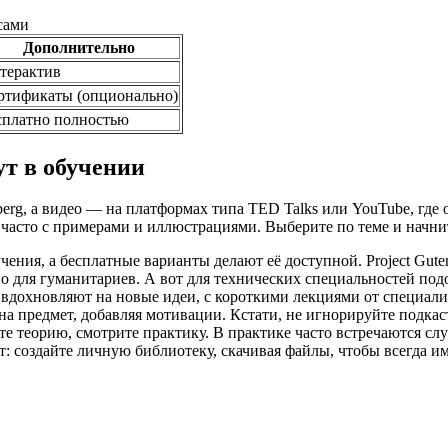
сами
Дополнительно
терактив
ртификаты (опционально)
сплатно полностью
ут в обучении
berg, а видео — на платформах типа TED Talks или YouTube, где
часто с примерами и иллюстрациями. Выберите по теме и начнит
ения, а бесплатные варианты делают её доступной. Project Gute
но для гуманитариев. А вот для технических специальностей под
вдохновляют на новые идеи, с короткими лекциями от специалис
 на предмет, добавляя мотивации. Кстати, не игнорируйте подка
 теорию, смотрите практику. В практике часто встречаются слу
т: создайте личную библиотеку, скачивая файлы, чтобы всегда им