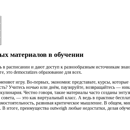
ых материалов в обучении
 в расписании и дают доступ к разнообразным источникам знани
, это democratizes образование для всех.
еняют игру. Во-первых, экономия: представьте, курсы, которые 
ость? Учитесь ночью или днём, паузируйте, возвращайтесь — ник
улинария. Честно говоря, такие материалы часто созданы энтузи
совета, — это как виртуальный класс. А ведь в практике беспл
мостоятельность, развивая критическое мышление. В общем, ми
 В итоге, преимущества outweigh любые недостатки, делая обуч