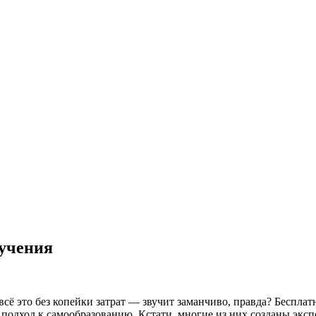
рофессиональным темам
бучения
всё это без копейки затрат — звучит заманчиво, правда? Беспла
подход к самообразованию. Кстати, многие из них созданы экспе