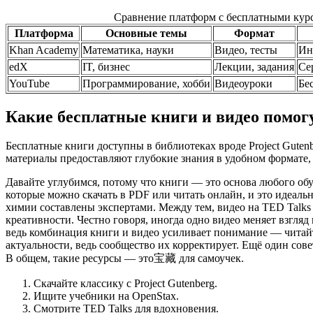
Сравнение платформ с бесплатными кур
Платформа
Основные темы
Формат
Khan Academy
Математика, науки
Видео, тесты
Ин
edX
IT, бизнес
Лекции, задания
Се
YouTube
Программирование, хобби
Видеоуроки
Бе
Какие бесплатные книги и видео помог
Бесплатные книги доступны в библиотеках вроде Project Guten
материалы предоставляют глубокие знания в удобном формате, 
Давайте углубимся, потому что книги — это основа любого обуч
которые можно скачать в PDF или читать онлайн, и это идеаль
химии составлены экспертами. Между тем, видео на TED Talks 
креативности. Честно говоря, иногда одно видео меняет взгляд
ведь комбинация книги и видео усиливает понимание — читайте
актуальности, ведь сообщество их корректирует. Ещё один сове
В общем, такие ресурсы — это宝藏 для самоучек.
Скачайте классику с Project Gutenberg.
Ищите учебники на OpenStax.
Смотрите TED Talks для вдохновения.