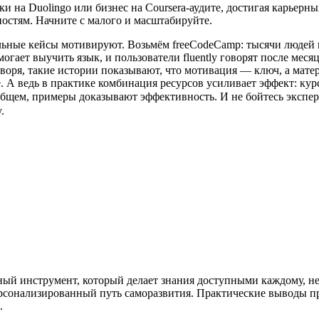
 на Duolingo или бизнес на Coursera-аудите, достигая карьерны
остям. Начните с малого и масштабируйте.
льные кейсы мотивируют. Возьмём freeCodeCamp: тысячи людей 
могает выучить язык, и пользователи fluently говорят после мес
воря, такие истории показывают, что мотивация — ключ, а матер
e. А ведь в практике комбинация ресурсов усиливает эффект: ку
щем, примеры доказывают эффективность. И не бойтесь экспер
.
ый инструмент, который делает знания доступными каждому, не
персонализированный путь саморазвития. Практические выводы п
.