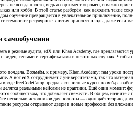
рсы не всегда просто, ведь ассортимент огромен, и важно ориен
ыках или хобби. В этой статье разберём, как находить такие сок
дом обучение превращается в увлекательное приключение, полн
 системности: регулярные занятия приносят плоды, даже если м
я самообучения
era в режиме аудита, edX или Khan Academy, где предлагаются 
 видео, тестами и сертификатами в некоторых случаях. Чтобы на
это полдела. Возьмём, к примеру, Khan Academy: там уроки пос
мпе. А вот edX сотрудничает с университетами, так что материа
 вроде freeCodeCamp предлагают полные курсы по веб-разработк
ы делятся реальными кейсами из практики. Ещё один момент: фо
яются сообществом, что добавляет свежести. В общем, начните с
йте несколько источников для полноты — один даёт теорию, дру
, такие ресурсы открывают двери в новые профессии без вложени