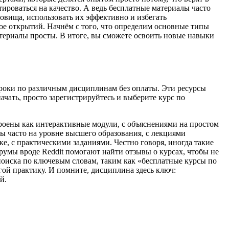
тироваться на качество. А ведь бесплатные материалы часто
ровища, использовать их эффективно и избегать
ое открытий. Начнём с того, что определим основные типы
атериалы просты. В итоге, вы сможете освоить новые навыки
уроки по различным дисциплинам без оплаты. Эти ресурсы
чать, просто зарегистрируйтесь и выберите курс по
троены как интерактивные модули, с объяснениями на простом
лы часто на уровне высшего образования, с лекциями
е, с практическими заданиями. Честно говоря, иногда такие
румы вроде Reddit помогают найти отзывы о курсах, чтобы не
 поиска по ключевым словам, таким как «бесплатные курсы по
гой практику. И помните, дисциплина здесь ключ:
й.