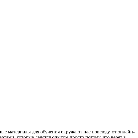
тные материалы для обучения окружают нас повсюду, от онлайн-
ртами, которые делятся опытом просто потому, что верят в