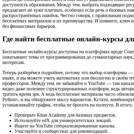
доступность образования. Между тем, выбрать подходящие ресу
предлагают не хуже платных, особенно если речь о базовых нав
распространённых ошибок. Честно говоря, с правильным подхо
бесплатных материалов и их преимущества. И помните, ключ в
без финансовых барьеров.
Где найти бесплатные онлайн-курсы дл
Бесплатные онлайн-курсы доступны на платформах вроде Cours
охватывают темы от программирования до гуманитарных наук, с
интересам.
Теперь разберёмся подробнее, потому что выбор платформы — 
языке, и вы можете учить математику или биологию в своём те
профессоров. Между тем, не забывайте о YouTube — там каналы
видео даже полезнее структурированных платформ, ведь автор
тратить время зря. А ведь бесплатные материалы часто обновл
Python», и вы обнаружите массу вариантов. Кстати, комбиниру
устанавливайте график, чтобы не бросить на полпути. В итоге
Проверьте Khan Academy для базовых предметов.
Используйте edX для университетских лекций.
Ищите на YouTube специализированные каналы.
Участвуйте в сообществах для рекомендаций.