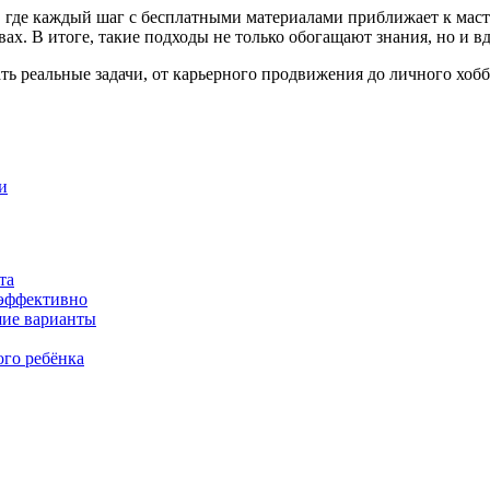
н, где каждый шаг с бесплатными материалами приближает к маст
ах. В итоге, такие подходы не только обогащают знания, но и 
ь реальные задачи, от карьерного продвижения до личного хобб
и
та
 эффективно
шие варианты
ого ребёнка