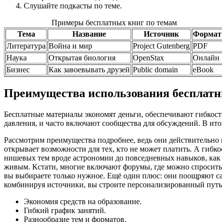
Слушайте подкасты по теме.
Примеры бесплатных книг по темам
Тема
Название
Источник
Формат
Литература
Война и мир
Project Gutenberg
PDF
Наука
Открытая биология
OpenStax
Онлайн
Бизнес
Как завоевывать друзей
Public domain
eBook
Преимущества использования бесплатн
Бесплатные материалы экономят деньги, обеспечивают гибкость
давления, и часто включают сообщества для обсуждений. В итоге
Рассмотрим преимущества подробнее, ведь они действительно м
открывает возможности для тех, кто не может платить. А гибк
нишевых тем вроде астрономии до повседневных навыков, как к
живым. Кстати, многие включают форумы, где можно спросить 
вы выбираете только нужное. Ещё один плюс: они поощряют са
комбинируя источники, вы строите персонализированный путь.
Экономия средств на образование.
Гибкий график занятий.
Разнообразие тем и форматов.