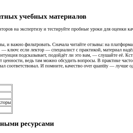
атных учебных материалов
второв на экспертизу и тестируйте пробные уроки для оценки к
вны, и важно фильтровать. Сначала читайте отзывы: на платформ
в — ключ: если лектор — специалист с практикой, материал над
 интуиция подсказывает, подойдёт ли это вам, — слушайте её. К
ет ценности, ведь там можно обсудить вопросы. В практике част
иал соответствовал. И помните, качество over quantity — лучше 
кторы
тными ресурсами