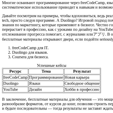
Многие осваивают программирование через freeCodeCamp, языки
систематическое использование приводит к навыкам и возможн
Давайте посмотрим на примеры, чтобы вдохновиться, ведь реа
tech, просто следуя программе. А Duolingo? Игровой подход по
знания по маркетингу, которые применяют в бизнесе. Честно го
перерастает в профессию, как с уроками по дизайну на YouTub
отслеживание прогресса помогает, с журналами илиアプリ. В об
бесплатные материалы открывают двери, если подойти seriously
freeCodeCamp для IT.
Duolingo для языков.
Coursera для бизнеса.
Успешные кейсы
Ресурс
Тема
Результат
freeCodeCamp
Программирование
Новая карьера
Duolingo
Языки
Свободное общение
YouTube
Дизайн
Хобби в профессию
В заключение, бесплатные материалы для обучения — это мощн
разнообразие форматов, от курсов до книг, позволяя строить 
и будьте последовательны — тогда результаты не заставят ждать