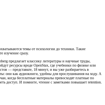
 охватываются темы от психологии до техники. Такие
е изучение сразу.
nberg предлагает классику литературы и научные труды,
ойдут ресурсы вроде OpenStax, где учебники по физике или
тов — представьте, 18 минут, и вы уже разбираетесь в
сты: они как аудиокниги, удобны для прослушивания на ходу. А
чаи, когда бесплатные материалы превосходят платные по
еть доступ. И помните, чтение с заметками повышает retention.